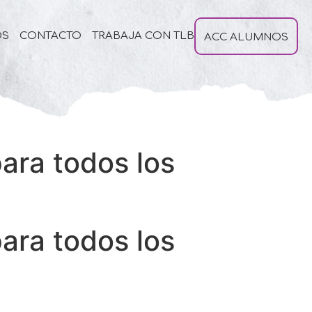
OS
CONTACTO
TRABAJA CON TLB
ACC ALUMNOS
ara todos los
ara todos los