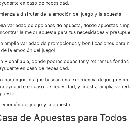
 ayudarte en caso de necesidad.
ienza a disfrutar de la emoción del juego y la apuesta!
lia variedad de opciones de apuesta, desde apuestas simp
ncontrar la mejor apuesta para tus necesidades y presupue
na amplia variedad de promociones y bonificaciones para n
 de la emoción del juego!
o y confiable, donde podrás depositar y retirar tus fondos
 ayudarte en caso de necesidad.
ecto para aquellos que buscan una experiencia de juego y a
para ayudarte en caso de necesidad, y nuestra amplia varie
apuesta.
a emoción del juego y la apuesta!
 Casa de Apuestas para Todos 