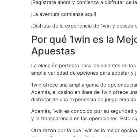
¡Regístrate ahora y comienza a disfrutar de l
¡La aventura comienza aquí!
¡Disfruta de la experiencia de 1win y descubr
Por qué 1win es la Mej
Apuestas
La elección perfecta para los amantes de los 
amplia variedad de opciones para apostar y j
1win ofrece una amplia gama de opciones para
Además, el casino en línea de 1win ofrece un
disfrutar de una experiencia de juego emocio
Además, 1win es conocido por su seguridad y 
y la transparencia en las operaciones. Esto s
Otra razón por la que 1win es la mejor opció