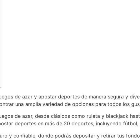
juegos de azar y apostar deportes de manera segura y dive
ontrar una amplia variedad de opciones para todos los gus
juegos de azar, desde clásicos como ruleta y blackjack h
ostar deportes en más de 20 deportes, incluyendo fútbol,
uro y confiable, donde podrás depositar y retirar tus fondo