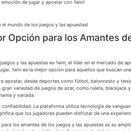
a emoción de jugar y apostar con 1win!
e el mundo de los juegos y las apuestas!
or Opción para los Amantes de
juegos y las apuestas es 1win, el líder en el mercado de a
ugar, 1win es la mejor opción para aquellos que buscan un
 apostar, desde deportes como fútbol, baloncesto y tenis,
a gran variedad de juegos de azar, como ruleta, blackjack 
nante y variada.
confiabilidad. La plataforma utiliza tecnología de vanguard
ignifica que los jugadores pueden disfrutar de una experie
n para los amantes de los juegos y las apuestas es su ampl