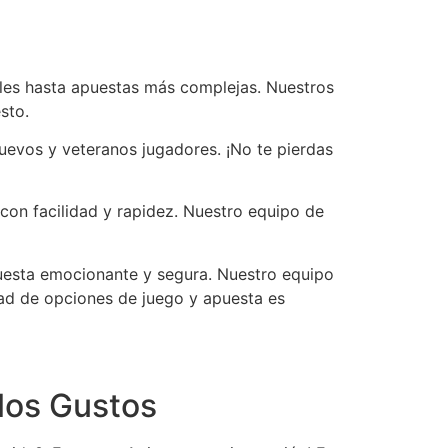
les hasta apuestas más complejas. Nuestros
sto.
uevos y veteranos jugadores. ¡No te pierdas
 con facilidad y rapidez. Nuestro equipo de
puesta emocionante y segura. Nuestro equipo
dad de opciones de juego y apuesta es
los Gustos