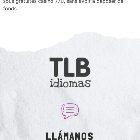
sous gratuites casino 770, sans avoir à déposer de
fonds.
LLÁMANOS