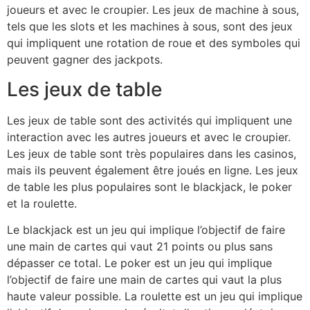
joueurs et avec le croupier. Les jeux de machine à sous,
tels que les slots et les machines à sous, sont des jeux
qui impliquent une rotation de roue et des symboles qui
peuvent gagner des jackpots.
Les jeux de table
Les jeux de table sont des activités qui impliquent une
interaction avec les autres joueurs et avec le croupier.
Les jeux de table sont très populaires dans les casinos,
mais ils peuvent également être joués en ligne. Les jeux
de table les plus populaires sont le blackjack, le poker
et la roulette.
Le blackjack est un jeu qui implique l’objectif de faire
une main de cartes qui vaut 21 points ou plus sans
dépasser ce total. Le poker est un jeu qui implique
l’objectif de faire une main de cartes qui vaut la plus
haute valeur possible. La roulette est un jeu qui implique