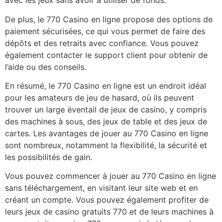
avec les jeux sans avoir à utiliser de fonds.
De plus, le 770 Casino en ligne propose des options de
paiement sécurisées, ce qui vous permet de faire des
dépôts et des retraits avec confiance. Vous pouvez
également contacter le support client pour obtenir de
l’aide ou des conseils.
En résumé, le 770 Casino en ligne est un endroit idéal
pour les amateurs de jeu de hasard, où ils peuvent
trouver un large éventail de jeux de casino, y compris
des machines à sous, des jeux de table et des jeux de
cartes. Les avantages de jouer au 770 Casino en ligne
sont nombreux, notamment la flexibilité, la sécurité et
les possibilités de gain.
Vous pouvez commencer à jouer au 770 Casino en ligne
sans téléchargement, en visitant leur site web et en
créant un compte. Vous pouvez également profiter de
leurs jeux de casino gratuits 770 et de leurs machines à