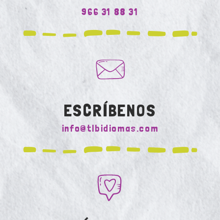
966 31 88 31
ESCRÍBENOS
info@tlbidiomas.com