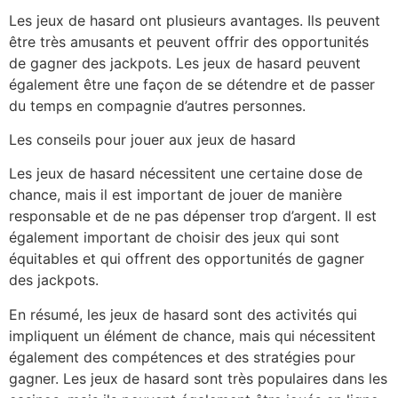
Les jeux de hasard ont plusieurs avantages. Ils peuvent
être très amusants et peuvent offrir des opportunités
de gagner des jackpots. Les jeux de hasard peuvent
également être une façon de se détendre et de passer
du temps en compagnie d’autres personnes.
Les conseils pour jouer aux jeux de hasard
Les jeux de hasard nécessitent une certaine dose de
chance, mais il est important de jouer de manière
responsable et de ne pas dépenser trop d’argent. Il est
également important de choisir des jeux qui sont
équitables et qui offrent des opportunités de gagner
des jackpots.
En résumé, les jeux de hasard sont des activités qui
impliquent un élément de chance, mais qui nécessitent
également des compétences et des stratégies pour
gagner. Les jeux de hasard sont très populaires dans les