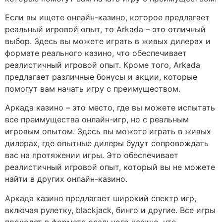
Если вы ищете онлайн-казино, которое предлагает
реальный игровой опыт, то Arkada – это отличный
выбор. Здесь вы можете играть в живых дилерах и
формате реального казино, что обеспечивает
реалистичный игровой опыт. Кроме того, Arkada
предлагает различные бонусы и акции, которые
помогут вам начать игру с преимуществом.
Аркада казино – это место, где вы можете испытать
все преимущества онлайн-игр, но с реальным
игровым опытом. Здесь вы можете играть в живых
дилерах, где опытные дилеры будут сопровождать
вас на протяжении игры. Это обеспечивает
реалистичный игровой опыт, который вы не можете
найти в других онлайн-казино.
Аркада казино предлагает широкий спектр игр,
включая рулетку, blackjack, бинго и другие. Все игры
проходят в формате реального казино, что