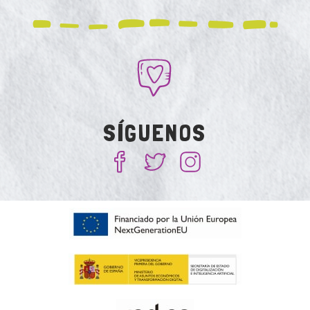
SÍGUENOS