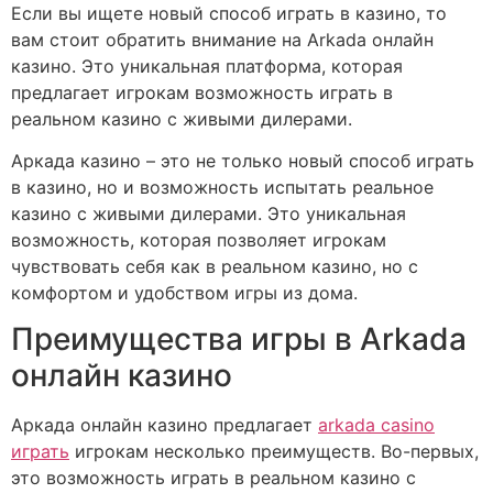
Если вы ищете новый способ играть в казино, то
вам стоит обратить внимание на Arkada онлайн
казино. Это уникальная платформа, которая
предлагает игрокам возможность играть в
реальном казино с живыми дилерами.
Аркада казино – это не только новый способ играть
в казино, но и возможность испытать реальное
казино с живыми дилерами. Это уникальная
возможность, которая позволяет игрокам
чувствовать себя как в реальном казино, но с
комфортом и удобством игры из дома.
Преимущества игры в Arkada
онлайн казино
Аркада онлайн казино предлагает
arkada casino
играть
игрокам несколько преимуществ. Во-первых,
это возможность играть в реальном казино с