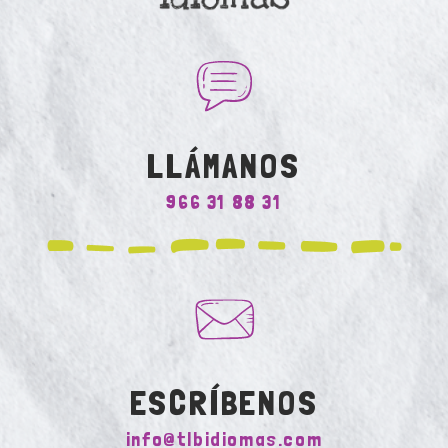
LLÁMANOS
966 31 88 31
ESCRÍBENOS
info@tlbidiomas.com