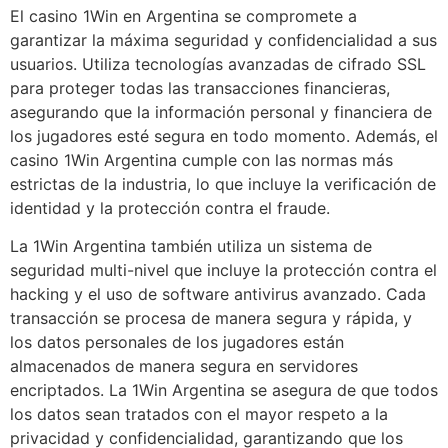
El casino 1Win en Argentina se compromete a
garantizar la máxima seguridad y confidencialidad a sus
usuarios. Utiliza tecnologías avanzadas de cifrado SSL
para proteger todas las transacciones financieras,
asegurando que la información personal y financiera de
los jugadores esté segura en todo momento. Además, el
casino 1Win Argentina cumple con las normas más
estrictas de la industria, lo que incluye la verificación de
identidad y la protección contra el fraude.
La 1Win Argentina también utiliza un sistema de
seguridad multi-nivel que incluye la protección contra el
hacking y el uso de software antivirus avanzado. Cada
transacción se procesa de manera segura y rápida, y
los datos personales de los jugadores están
almacenados de manera segura en servidores
encriptados. La 1Win Argentina se asegura de que todos
los datos sean tratados con el mayor respeto a la
privacidad y confidencialidad, garantizando que los