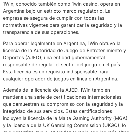
1Win, conocido también como 1win casino, opera en
Argentina bajo un estricto marco regulatorio. La
empresa se asegura de cumplir con todas las
normativas vigentes para garantizar la seguridad y la
transparencia de sus operaciones.
Para operar legalmente en Argentina, 1Win obtuvo la
licencia de la Autoridad de Juego de Entretenimiento y
Deportes (AJED), una entidad gubernamental
responsable de regular el sector del juego en el país.
Esta licencia es un requisito indispensable para
cualquier operador de juegos en línea en Argentina.
Además de la licencia de la AJED, 1Win también
mantiene una serie de certificaciones internacionales
que demuestran su compromiso con la seguridad y la
integridad de sus servicios. Estas certificaciones
incluyen la licencia de la Malta Gaming Authority (MGA)
y la licencia de la UK Gambling Commission (UKGC), lo