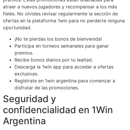
atraer a nuevos jugadores y recompensar a los más
fieles. No olvides revisar regularmente la sección de
ofertas en la plataforma 1win para no perderte ninguna
oportunidad.
¡No te pierdas los bonos de bienvenida!
Participa en torneos semanales para ganar
premios.
Recibe bonos diarios por tu lealtad.
Descarga la 1win app para acceder a ofertas
exclusivas.
Regístrate en 1win argentina para comenzar a
disfrutar de las promociones.
Seguridad y
confidencialidad en 1Win
Argentina