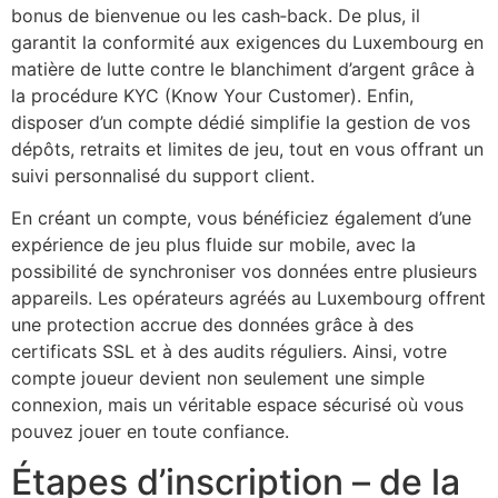
bonus de bienvenue ou les cash‑back. De plus, il
garantit la conformité aux exigences du Luxembourg en
matière de lutte contre le blanchiment d’argent grâce à
la procédure KYC (Know Your Customer). Enfin,
disposer d’un compte dédié simplifie la gestion de vos
dépôts, retraits et limites de jeu, tout en vous offrant un
suivi personnalisé du support client.
En créant un compte, vous bénéficiez également d’une
expérience de jeu plus fluide sur mobile, avec la
possibilité de synchroniser vos données entre plusieurs
appareils. Les opérateurs agréés au Luxembourg offrent
une protection accrue des données grâce à des
certificats SSL et à des audits réguliers. Ainsi, votre
compte joueur devient non seulement une simple
connexion, mais un véritable espace sécurisé où vous
pouvez jouer en toute confiance.
Étapes d’inscription – de la