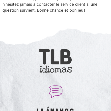
n’hésitez jamais à contacter le service client si une
question survient. Bonne chance et bon jeu !