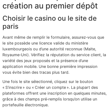
création au premier dépôt
Choisir le casino ou le site de
paris
Avant même de remplir le formulaire, assurez‑vous que
le site possède une licence valide du ministère
luxembourgeois ou d’une autorité reconnue (Malte,
Royaume‑Uni). Vérifiez la réputation du service client, la
variété des jeux proposés et la présence d’une
application mobile. Une bonne première impression
vous évite bien des tracas plus tard.
Une fois le site sélectionné, cliquez sur le bouton
« S’inscrire » ou « Créer un compte ». La plupart des
plateformes offrent une inscription en quelques minutes,
grâce à des champs pré‑remplis lorsqu’on utilise un
portefeuille électronique.