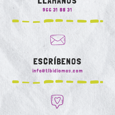
LLÁMANOS
966 31 88 31
ESCRÍBENOS
info@tlbidiomas.com