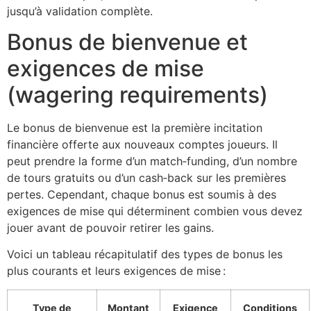
jusqu’à validation complète.
Bonus de bienvenue et
exigences de mise
(wagering requirements)
Le bonus de bienvenue est la première incitation
financière offerte aux nouveaux comptes joueurs. Il
peut prendre la forme d’un match‑funding, d’un nombre
de tours gratuits ou d’un cash‑back sur les premières
pertes. Cependant, chaque bonus est soumis à des
exigences de mise qui déterminent combien vous devez
jouer avant de pouvoir retirer les gains.
Voici un tableau récapitulatif des types de bonus les
plus courants et leurs exigences de mise :
Type de
Montant
Exigence
Conditions