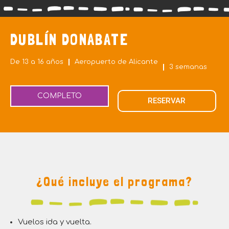
DUBLÍN DONABATE
De 13 a 16 años
Aeropuerto de Alicante
3 semanas
COMPLETO
RESERVAR
¿Qué incluye el programa?
Vuelos ida y vuelta.