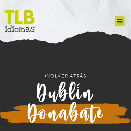
VOLVER ATRÁS
Dublín
Donabate