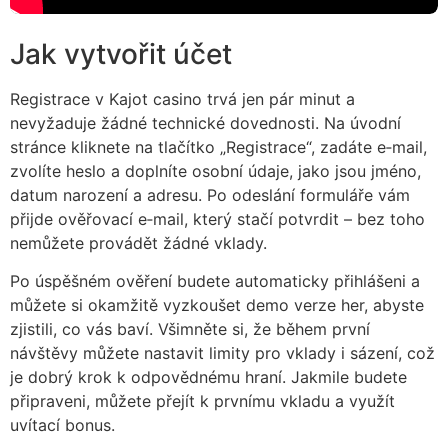
Jak vytvořit účet
Registrace v Kajot casino trvá jen pár minut a
nevyžaduje žádné technické dovednosti. Na úvodní
stránce kliknete na tlačítko „Registrace“, zadáte e‑mail,
zvolíte heslo a doplníte osobní údaje, jako jsou jméno,
datum narození a adresu. Po odeslání formuláře vám
přijde ověřovací e‑mail, který stačí potvrdit – bez toho
nemůžete provádět žádné vklady.
Po úspěšném ověření budete automaticky přihlášeni a
můžete si okamžitě vyzkoušet demo verze her, abyste
zjistili, co vás baví. Všimněte si, že během první
návštěvy můžete nastavit limity pro vklady i sázení, což
je dobrý krok k odpovědnému hraní. Jakmile budete
připraveni, můžete přejít k prvnímu vkladu a využít
uvítací bonus.