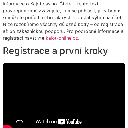
informace o Kajot casino. Čtete-li tento text,
pravděpodobně zvažujete, zda se přihlásit, jaký bonus
si můžete pořídit, nebo jak rychle dostat výhru na účet.
Níže rozebíráme všechny důležité body – od registrace
až po zákaznickou podporu. Pro podrobné informace a
registraci navštivte
kajot-online cz
.
Registrace a první kroky