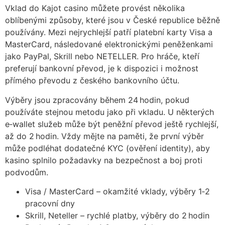
Vklad do Kajot casino můžete provést několika
oblíbenými způsoby, které jsou v České republice běžně
používány. Mezi nejrychlejší patří platební karty Visa a
MasterCard, následované elektronickými peněženkami
jako PayPal, Skrill nebo NETELLER. Pro hráče, kteří
preferují bankovní převod, je k dispozici i možnost
přímého převodu z českého bankovního účtu.
Výběry jsou zpracovány během 24 hodin, pokud
používáte stejnou metodu jako při vkladu. U některých
e‑wallet služeb může být peněžní převod ještě rychlejší,
až do 2 hodin. Vždy mějte na paměti, že první výběr
může podléhat dodatečné KYC (ověření identity), aby
kasino splnilo požadavky na bezpečnost a boj proti
podvodům.
Visa / MasterCard – okamžité vklady, výběry 1‑2
pracovní dny
Skrill, Neteller – rychlé platby, výběry do 2 hodin