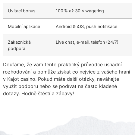
Uvítací bonus
100 % až 30 × wagering
Mobilní aplikace
Android & iOS, push notifikace
Zákaznická
Live chat, e‑mail, telefon (24/7)
podpora
Doufáme, že vám tento praktický průvodce usnadní
rozhodování a pomůže získat co nejvíce z vašeho hraní
v Kajot casino. Pokud máte další otázky, neváhejte
využít podporu nebo se podívat na často kladené
dotazy. Hodně štěstí a zábavy!