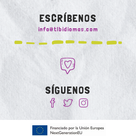
ESCRÍBENOS
info@tlbidiomas.com
SÍGUENOS