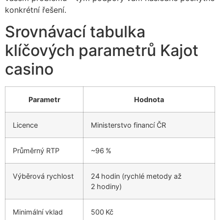
konkrétní řešení.
Srovnávací tabulka
klíčových parametrů Kajot
casino
Parametr
Hodnota
Licence
Ministerstvo financí ČR
Průměrný RTP
~96 %
Výběrová rychlost
24 hodin (rychlé metody až
2 hodiny)
Minimální vklad
500 Kč