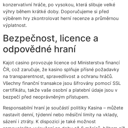
konzervativní hráče, po vysokou, která slibuje velké
výhry během krátké doby. Doporučujeme si před
výběrem hry zkontrolovat herní recenze a průměrnou
výplatnost.
Bezpečnost, licence a
odpovědné hraní
Kajot casino provozuje licence od Ministerstva financí
ČR, což zaručuje, že kasino splňuje přísné požadavky
na transparentnost, spravedlivost a ochranu hráčů.
Všechny finanční transakce jsou šifrovány pomocí SSL
certifikátu, takže vaše osobní a platební údaje jsou v
bezpečí před neoprávněným přístupem.
Responsabilní hraní je součástí politiky Kasina – můžete
nastavit denní, týdenní nebo měsíční limity na vklady,
sázení i ztráty. K dispozici je také možnost