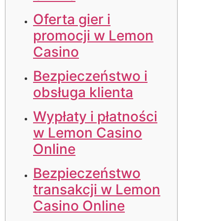
Oferta gier i
promocji w Lemon
Casino
Bezpieczeństwo i
obsługa klienta
Wypłaty i płatności
w Lemon Casino
Online
Bezpieczeństwo
transakcji w Lemon
Casino Online