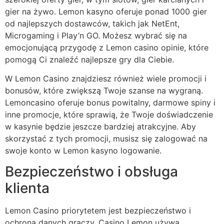
gier na żywo. Lemon kasyno oferuje ponad 1000 gier
od najlepszych dostawców, takich jak NetEnt,
Microgaming i Play’n GO. Możesz wybrać się na
emocjonującą przygodę z Lemon casino opinie, które
pomogą Ci znaleźć najlepsze gry dla Ciebie.
W Lemon Casino znajdziesz również wiele promocji i
bonusów, które zwiększą Twoje szanse na wygraną.
Lemoncasino oferuje bonus powitalny, darmowe spiny i
inne promocje, które sprawią, że Twoje doświadczenie
w kasynie będzie jeszcze bardziej atrakcyjne. Aby
skorzystać z tych promocji, musisz się zalogować na
swoje konto w Lemon kasyno logowanie.
Bezpieczeństwo i obsługa
klienta
Lemon Casino priorytetem jest bezpieczeństwo i
ochrona danych graczy. Casino Lemon używa