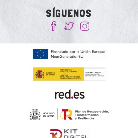
SÍGUENOS