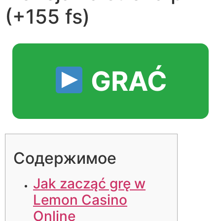
(+155 fs)
GRAĆ
Содержимое
Jak zacząć grę w
Lemon Casino
Online