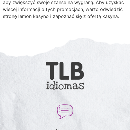
aby zwiększyć swoje szanse na wygraną. Aby uzyskać
więcej informacji o tych promocjach, warto odwiedzić
stronę lemon kasyno i zapoznać się z ofertą kasyna.