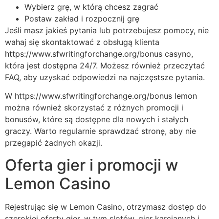
Wybierz grę, w którą chcesz zagrać
Postaw zakład i rozpocznij grę
Jeśli masz jakieś pytania lub potrzebujesz pomocy, nie
wahaj się skontaktować z obsługą klienta
https://www.sfwritingforchange.org/bonus casyno,
która jest dostępna 24/7. Możesz również przeczytać
FAQ, aby uzyskać odpowiedzi na najczęstsze pytania.
W https://www.sfwritingforchange.org/bonus lemon
można również skorzystać z różnych promocji i
bonusów, które są dostępne dla nowych i stałych
graczy. Warto regularnie sprawdzać stronę, aby nie
przegapić żadnych okazji.
Oferta gier i promocji w
Lemon Casino
Rejestrując się w Lemon Casino, otrzymasz dostęp do
szerokiej oferty gier, w tym slotów, gier karcianych i