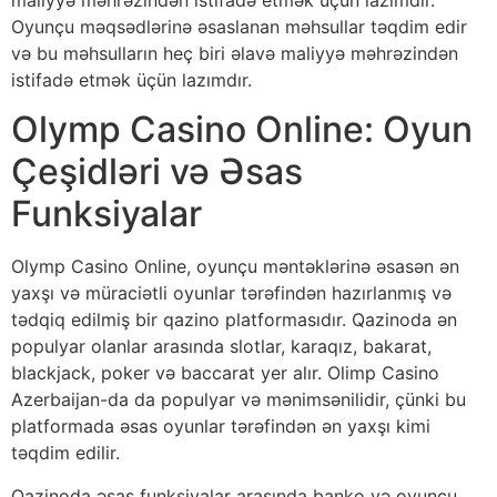
Oyunçu məqsədlərinə əsaslanan məhsullar təqdim edir
və bu məhsulların heç biri əlavə maliyyə məhrəzindən
istifadə etmək üçün lazımdır.
Olymp Casino Online: Oyun
Çeşidləri və Əsas
Funksiyalar
Olymp Casino Online, oyunçu məntəklərinə əsasən ən
yaxşı və müraciətli oyunlar tərəfindən hazırlanmış və
tədqiq edilmiş bir qazino platformasıdır. Qazinoda ən
populyar olanlar arasında slotlar, karaqız, bakarat,
blackjack, poker və baccarat yer alır. Olimp Casino
Azerbaijan-da da populyar və mənimsənilidir, çünki bu
platformada əsas oyunlar tərəfindən ən yaxşı kimi
təqdim edilir.
Qazinoda əsas funksiyalar arasında banko və oyunçu