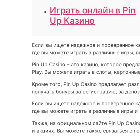
Играть онлайн в Pin
Up Казино
Если вы ищете надежное и проверенное каз
где вы можете играть в различные игры, в
Pin Up Casino – это казино, которое предл
Play. Вы можете играть в слоты, карточны
Кроме того, Pin Up Casino предлагает ра
получать бонусы за регистрацию, за депоз
Если вы ищете надежное и проверенное каз
где вы можете играть в различные игры и
Также, на официальном сайте Pin Up Casi
и акциях. Вы можете также связаться с п