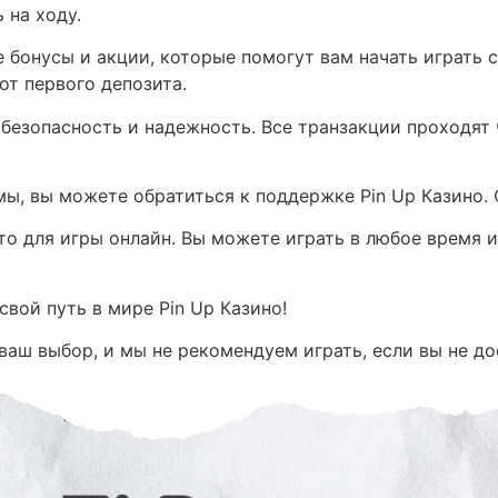
 на ходу.
е бонусы и акции, которые помогут вам начать играть 
от первого депозита.
 безопасность и надежность. Все транзакции проходят
мы, вы можете обратиться к поддержке Pin Up Казино. 
сто для игры онлайн. Вы можете играть в любое время и
свой путь в мире Pin Up Казино!
 ваш выбор, и мы не рекомендуем играть, если вы не до