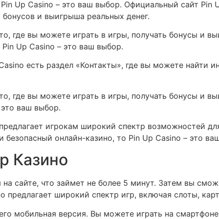
 Pin Up Casino – это ваш выбор. Официальный сайт Pin
 бонусов и выигрыша реальных денег.
то, где вы можете играть в игры, получать бонусы и в
Pin Up Casino – это ваш выбор.
 Casino есть раздел «Контакты», где вы можете найти 
то, где вы можете играть в игры, получать бонусы и в
– это ваш выбор.
предлагает игрокам широкий спектр возможностей для
 безопасный онлайн-казино, то Pin Up Casino – это ва
Up Казино
на сайте, что займет не более 5 минут. Затем вы смож
ино предлагает широкий спектр игр, включая слоты, кар
его мобильная версия. Вы можете играть на смартфоне 