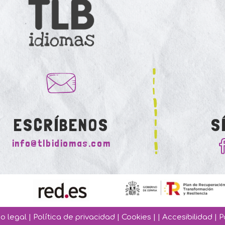
ESCRÍBENOS
S
info@tlbidiomas.com
so legal
|
Política de privacidad
|
Cookies
| |
Accesibilidad
| P