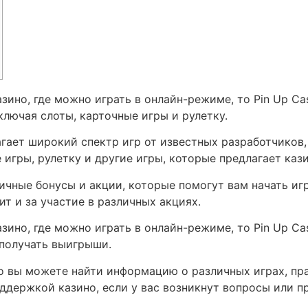
ино, где можно играть в онлайн-режиме, то Pin Up Ca
ключая слоты, карточные игры и рулетку.
агает широкий спектр игр от известных разработчиков, 
е игры, рулетку и другие игры, которые предлагает кази
зличные бонусы и акции, которые помогут вам начать и
ит и за участие в различных акциях.
ино, где можно играть в онлайн-режиме, то Pin Up Ca
 получать выигрыши.
no вы можете найти информацию о различных играх, пра
оддержкой казино, если у вас возникнут вопросы или п