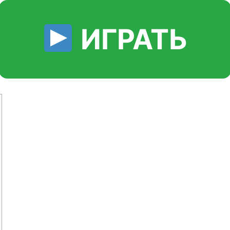
ИГРАТЬ