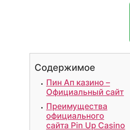
Содержимое
Пин Ап казино –
Официальный сайт
Преимущества
официального
сайта Pin Up Casino