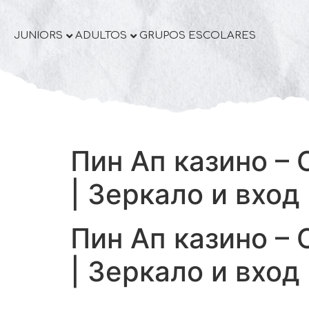
JUNIORS
ADULTOS
GRUPOS ESCOLARES
Пин Ап казино – 
| Зеркало и вход
Пин Ап казино – 
| Зеркало и вход