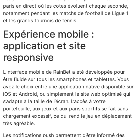
paris en direct où les cotes évoluent chaque seconde,
notamment pendant les matchs de football de Ligue 1
et les grands tournois de tennis.
Expérience mobile :
application et site
responsive
L’interface mobile de RainBet a été développée pour
être fluide sur tous les smartphones et tablettes. Vous
avez le choix entre une application native disponible sur
iOS et Android, ou simplement le site web optimisé qui
s’adapte à la taille de l’écran. L’accès à votre
portefeuille, aux jeux et aux paris sportifs se fait sans
chargement excessif, ce qui rend le jeu en déplacement
très agréable.
Les notifications push permettent d’être informé des