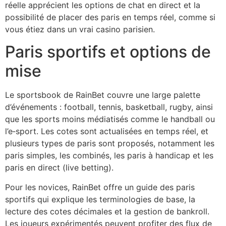
réelle apprécient les options de chat en direct et la
possibilité de placer des paris en temps réel, comme si
vous étiez dans un vrai casino parisien.
Paris sportifs et options de
mise
Le sportsbook de RainBet couvre une large palette
d’événements : football, tennis, basketball, rugby, ainsi
que les sports moins médiatisés comme le handball ou
l’e‑sport. Les cotes sont actualisées en temps réel, et
plusieurs types de paris sont proposés, notamment les
paris simples, les combinés, les paris à handicap et les
paris en direct (live betting).
Pour les novices, RainBet offre un guide des paris
sportifs qui explique les terminologies de base, la
lecture des cotes décimales et la gestion de bankroll.
Les joueurs expérimentés peuvent profiter des flux de