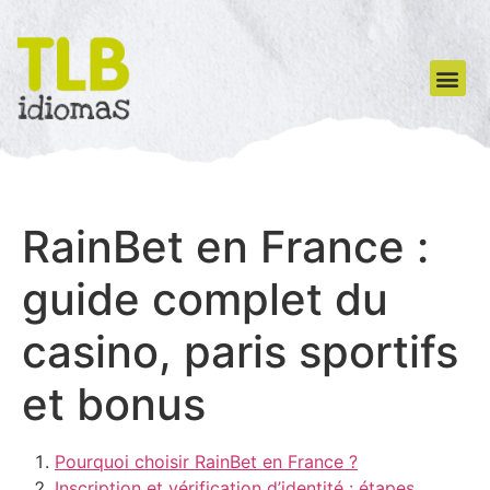
RainBet en France :
guide complet du
casino, paris sportifs
et bonus
Pourquoi choisir RainBet en France ?
Inscription et vérification d’identité : étapes