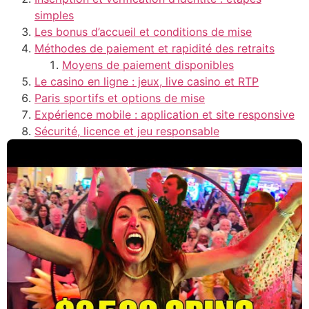
simples
Les bonus d’accueil et conditions de mise
Méthodes de paiement et rapidité des retraits
Moyens de paiement disponibles
Le casino en ligne : jeux, live casino et RTP
Paris sportifs et options de mise
Expérience mobile : application et site responsive
Sécurité, licence et jeu responsable