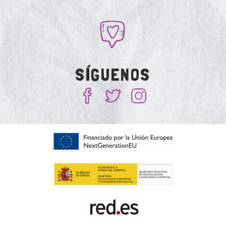
SÍGUENOS