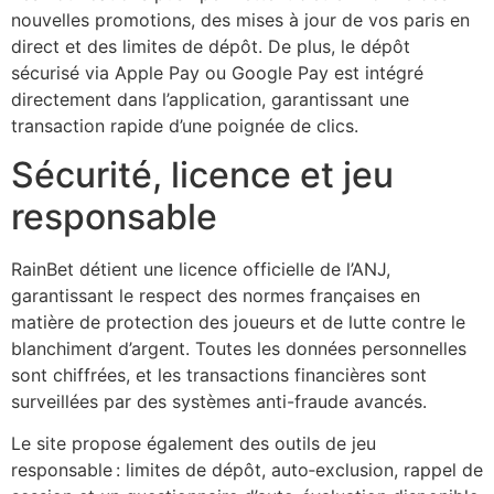
nouvelles promotions, des mises à jour de vos paris en
direct et des limites de dépôt. De plus, le dépôt
sécurisé via Apple Pay ou Google Pay est intégré
directement dans l’application, garantissant une
transaction rapide d’une poignée de clics.
Sécurité, licence et jeu
responsable
RainBet détient une licence officielle de l’ANJ,
garantissant le respect des normes françaises en
matière de protection des joueurs et de lutte contre le
blanchiment d’argent. Toutes les données personnelles
sont chiffrées, et les transactions financières sont
surveillées par des systèmes anti-fraude avancés.
Le site propose également des outils de jeu
responsable : limites de dépôt, auto‑exclusion, rappel de