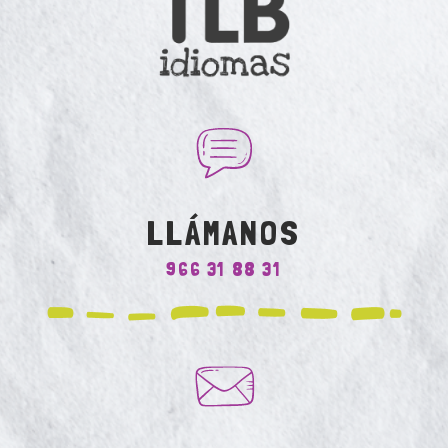
LLÁMANOS
966 31 88 31