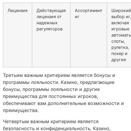
Лицензия
Действующая
Ассортимент
Широкий
лицензия от
иг
выбор иг
надежных
включая
регуляторов
игровые
автоматы
слоты,
рулетка,
покер и
другие
Третьим важным критерием является бонусы и
программы лояльности. Казино, предлагающие
бонусы, программы лояльности и другие
преимущества для постоянных игроков,
обеспечивают вам дополнительные возможности и
преимущества.
Четвертым важным критерием является
безопасность и конфиденциальность. Казино,