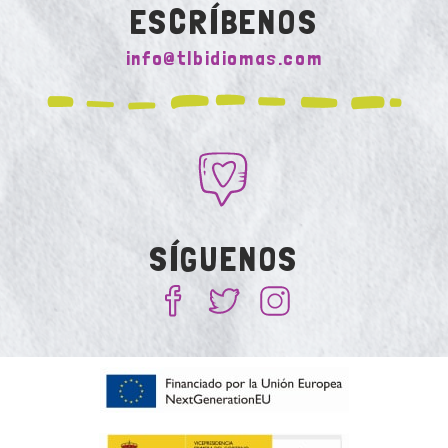
ESCRÍBENOS
info@tlbidiomas.com
SÍGUENOS