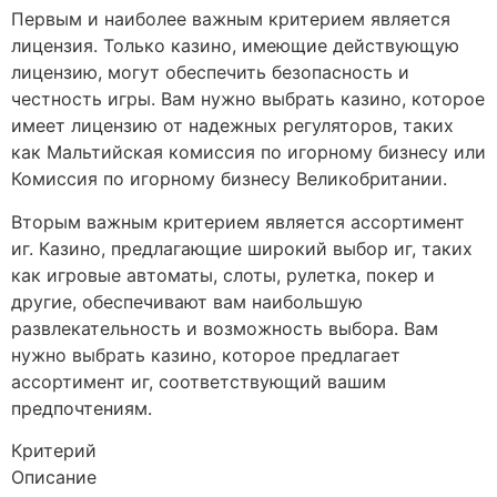
Первым и наиболее важным критерием является
лицензия. Только казино, имеющие действующую
лицензию, могут обеспечить безопасность и
честность игры. Вам нужно выбрать казино, которое
имеет лицензию от надежных регуляторов, таких
как Мальтийская комиссия по игорному бизнесу или
Комиссия по игорному бизнесу Великобритании.
Вторым важным критерием является ассортимент
иг. Казино, предлагающие широкий выбор иг, таких
как игровые автоматы, слоты, рулетка, покер и
другие, обеспечивают вам наибольшую
развлекательность и возможность выбора. Вам
нужно выбрать казино, которое предлагает
ассортимент иг, соответствующий вашим
предпочтениям.
Критерий
Описание