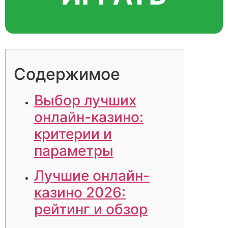
Содержимое
Выбор лучших
онлайн-казино:
критерии и
параметры
Лучшие онлайн-
казино 2026:
рейтинг и обзор