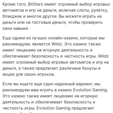
Кроме того, BitStarz имеет огромный выбор игровых
автоматов и игр на деньги, включая слоты, рулетку,
блэкджек и многое другое. Вы можете играть на
деньги или на тестовые деньги, чтобы проверить
свои навыки.
Еще одним из лучших онлайн-казино, которые мы
рекомендуем, является Wildz. Это казино также
имеет лицензию на игорную деятельность и
обеспечивает безопасность и честность игры. Wildz
имеет огромный выбор игровых автоматов и игр на
деньги, а также предлагает различные бонусы и
акции для своих игроков.
Если вы ищете еще один надежный вариант, мы
рекомендуем вам играть в казино Evolution Gaming.
Это казино также имеет лицензию на игорную
деятельность и обеспечивает безопасность и
честность игры. Evolution Gaming предлагает