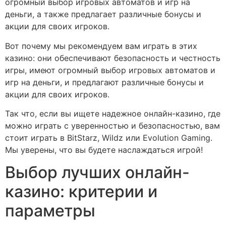
огромный выбор игровых автоматов и игр на
деньги, а также предлагает различные бонусы и
акции для своих игроков.
Вот почему мы рекомендуем вам играть в этих
казино: они обеспечивают безопасность и честность
игры, имеют огромный выбор игровых автоматов и
игр на деньги, и предлагают различные бонусы и
акции для своих игроков.
Так что, если вы ищете надежное онлайн-казино, где
можно играть с уверенностью и безопасностью, вам
стоит играть в BitStarz, Wildz или Evolution Gaming.
Мы уверены, что вы будете наслаждаться игрой!
Выбор лучших онлайн-
казино: критерии и
параметры