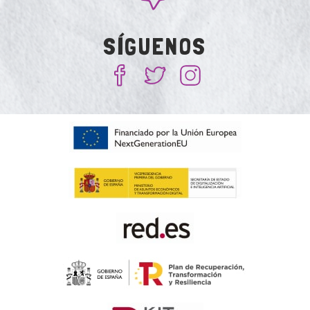
SÍGUENOS