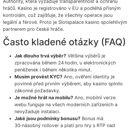
Authority, která vyžaduje transparentnost a ochranu
hráčů. Kasino je registrováno v EU a podléhá přísným
kontrolám, což zajišťuje, že všechny operace jsou
legální a férové. Proto je Slotspalace kasino spolehlivým
partnerem pro české hráče.
Často kladené otázky (FAQ)
Jak dlouho trvá výběr?
Většina výběrů je
zpracována během 24 hodin, u elektronických
peněženek i během několika minut.
Musím provést KYC?
Ano, ověření identity je
povinné před prvním výběrem, aby kasino splnilo
zákonné požadavky.
Je možné hrát na mobilu?
Ano, mobilní verze
webu funguje na všech moderních zařízeních a
nevyžaduje instalaci.
Jaké jsou podmínky bonusu?
Bonus má
30‑násobný rollover a platí pro hry s RTP nad