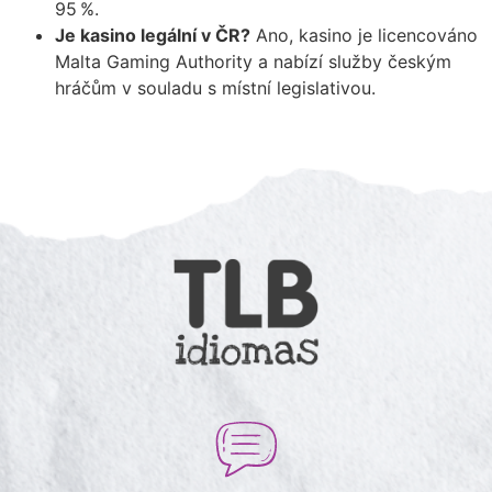
95 %.
Je kasino legální v ČR?
Ano, kasino je licencováno
Malta Gaming Authority a nabízí služby českým
hráčům v souladu s místní legislativou.