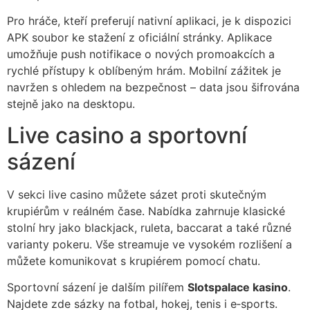
Pro hráče, kteří preferují nativní aplikaci, je k dispozici
APK soubor ke stažení z oficiální stránky. Aplikace
umožňuje push notifikace o nových promoakcích a
rychlé přístupy k oblíbeným hrám. Mobilní zážitek je
navržen s ohledem na bezpečnost – data jsou šifrována
stejně jako na desktopu.
Live casino a sportovní
sázení
V sekci live casino můžete sázet proti skutečným
krupiérům v reálném čase. Nabídka zahrnuje klasické
stolní hry jako blackjack, ruleta, baccarat a také různé
varianty pokeru. Vše streamuje ve vysokém rozlišení a
můžete komunikovat s krupiérem pomocí chatu.
Sportovní sázení je dalším pilířem
Slotspalace kasino
.
Najdete zde sázky na fotbal, hokej, tenis i e‑sports.