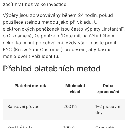
začít hrát bez velké investice.
Výběry jsou zpracovávány během 24 hodin, pokud
použijete stejnou metodu jako při vkladu. U
elektronických peněženek jsou často výplaty „instantní“,
což znamená, že peníze můžete mít na účtu během
několika minut po schválení. Vždy však musíte projít
KYC (Know Your Customer) procesem, aby kasino
mohlo ověřit vaši identitu.
Přehled platebních metod
Platební metoda
Minimální
Doba
vklad
zpracování
Bankovní převod
200 Kč
1–2 pracovní
dny
Kreditní karta
100 Kč
Okamžitě