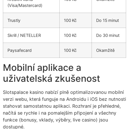
(Visa/Mastercard)
Trustly
100 Kč
Do 15 minut
Skrill / NETELLER
100 Kč
Do 30 minut
Paysafecard
100 Kč
Okamžitě
Mobilní aplikace a
uživatelská zkušenost
Slotspalace kasino nabízí plně optimalizovanou mobilní
verzi webu, která funguje na Androidu i iOS bez nutnosti
stahovat samostatnou aplikaci. Rozhraní je přehledné,
načítá se rychle i na pomalejším připojení a všechny
funkce (bonusy, vklady, výběry, live casino) jsou
dostupné.