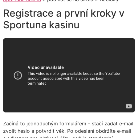
Registrace a první kroky v
Sportuna kasinu
Začíná to jednoduchým formulářem – stačí zadat e‑mail,
zvolit heslo a potvrdit věk. Po odeslání obdržíte e‑mail