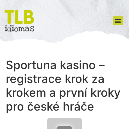
Sportuna kasino –
registrace krok za
krokem a první kroky
pro české hráče