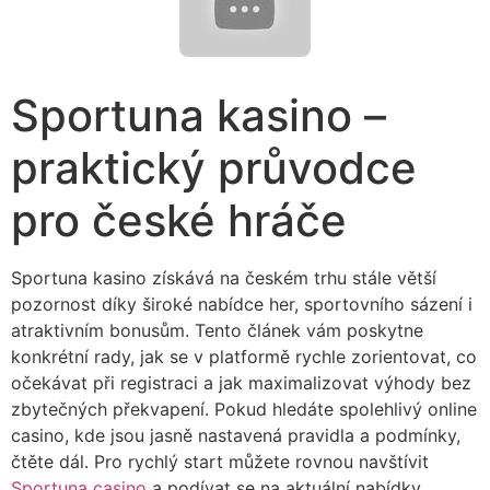
Sportuna kasino –
praktický průvodce
pro české hráče
Sportuna kasino získává na českém trhu stále větší
pozornost díky široké nabídce her, sportovního sázení i
atraktivním bonusům. Tento článek vám poskytne
konkrétní rady, jak se v platformě rychle zorientovat, co
očekávat při registraci a jak maximalizovat výhody bez
zbytečných překvapení. Pokud hledáte spolehlivý online
casino, kde jsou jasně nastavená pravidla a podmínky,
čtěte dál. Pro rychlý start můžete rovnou navštívit
Sportuna casino
a podívat se na aktuální nabídky.