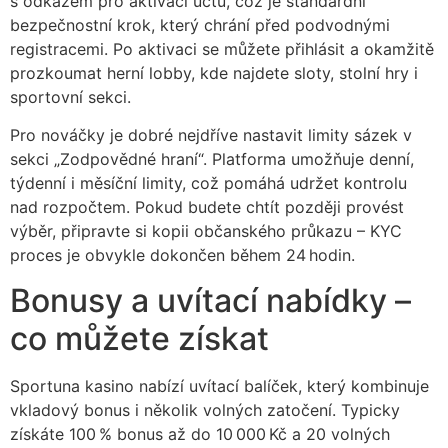
s odkazem pro aktivaci účtu, což je standardní
bezpečnostní krok, který chrání před podvodnými
registracemi. Po aktivaci se můžete přihlásit a okamžitě
prozkoumat herní lobby, kde najdete sloty, stolní hry i
sportovní sekci.
Pro nováčky je dobré nejdříve nastavit limity sázek v
sekci „Zodpovědné hraní“. Platforma umožňuje denní,
týdenní i měsíční limity, což pomáhá udržet kontrolu
nad rozpočtem. Pokud budete chtít později provést
výběr, připravte si kopii občanského průkazu – KYC
proces je obvykle dokončen během 24 hodin.
Bonusy a uvítací nabídky –
co můžete získat
Sportuna kasino nabízí uvítací balíček, který kombinuje
vkladový bonus i několik volných zatočení. Typicky
získáte 100 % bonus až do 10 000 Kč a 20 volných