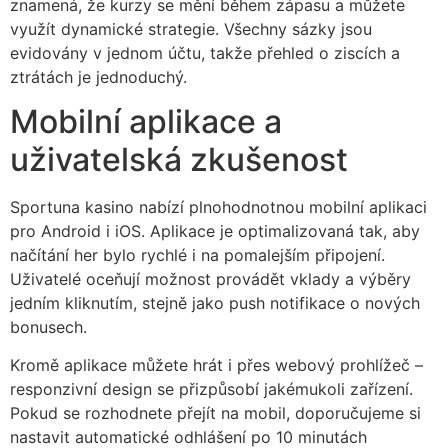
znamená, že kurzy se mění během zápasu a můžete
využít dynamické strategie. Všechny sázky jsou
evidovány v jednom účtu, takže přehled o ziscích a
ztrátách je jednoduchý.
Mobilní aplikace a
uživatelská zkušenost
Sportuna kasino nabízí plnohodnotnou mobilní aplikaci
pro Android i iOS. Aplikace je optimalizovaná tak, aby
načítání her bylo rychlé i na pomalejším připojení.
Uživatelé oceňují možnost provádět vklady a výběry
jedním kliknutím, stejně jako push notifikace o nových
bonusech.
Kromě aplikace můžete hrát i přes webový prohlížeč –
responzivní design se přizpůsobí jakémukoli zařízení.
Pokud se rozhodnete přejít na mobil, doporučujeme si
nastavit automatické odhlášení po 10 minutách