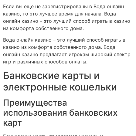
Если вы еще не зарегистрированы в Вода онлайн
казино, то это лучшее время для начала. Вода
онлайн казино – это лучший способ играть в казино
из комфорта собственного дома.
Вода онлайн казино – это лучший способ играть в
казино из комфорта собственного дома. Вода
онлайн казино предлагает игрокам широкий спектр
игр и различных способов оплаты.
Банковские карты и
электронные кошельки
Преимущества
использования банковских
карт