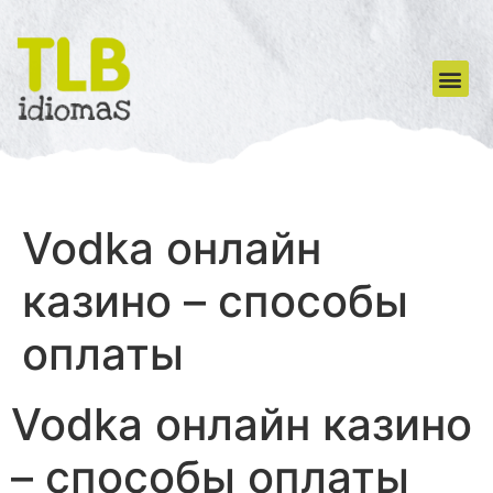
Vodka онлайн
казино – способы
оплаты
Vodka онлайн казино
– способы оплаты