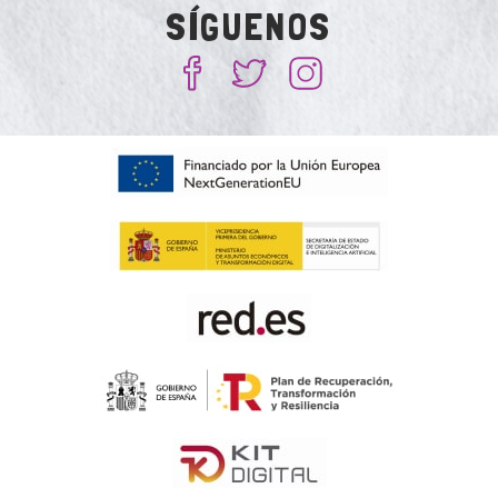
SÍGUENOS