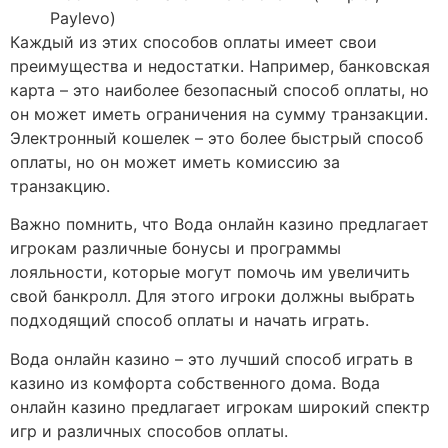
Paylevo)
Каждый из этих способов оплаты имеет свои
преимущества и недостатки. Например, банковская
карта – это наиболее безопасный способ оплаты, но
он может иметь ограничения на сумму транзакции.
Электронный кошелек – это более быстрый способ
оплаты, но он может иметь комиссию за
транзакцию.
Важно помнить, что Вода онлайн казино предлагает
игрокам различные бонусы и программы
лояльности, которые могут помочь им увеличить
свой банкролл. Для этого игроки должны выбрать
подходящий способ оплаты и начать играть.
Вода онлайн казино – это лучший способ играть в
казино из комфорта собственного дома. Вода
онлайн казино предлагает игрокам широкий спектр
игр и различных способов оплаты.